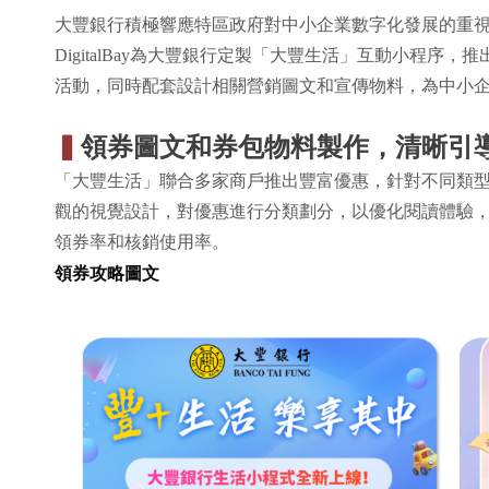
大豐銀行積極響應特區政府對中小企業數字化發展的重
DigitalBay為大豐銀行定製「大豐生活」互動小程序
活動，同時配套設計相關營銷圖文和宣傳物料，為中小
▍
領券圖文和券包物料製作，清晰引
「大豐生活」聯合多家商戶推出豐富優惠，針對不同類型
觀的視覺設計，對優惠進行分類劃分，以優化閱讀體驗
領券率和核銷使用率。
領券攻略圖文