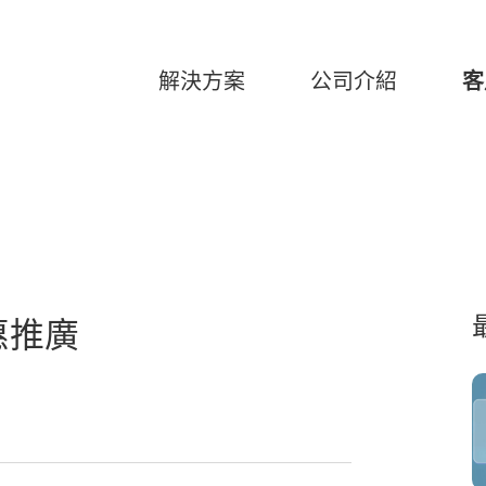
解決方案
公司介紹
客
惠推廣
26
美高梅臻選-「美高梅記憶對對
碰」記憶翻牌游戲
2025-06-27