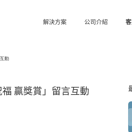
解決方案
公司介紹
客
言互動
祝福 贏獎賞」留言互動
26
美高梅臻選-「美高梅記憶對對
碰」記憶翻牌游戲
2025-06-09