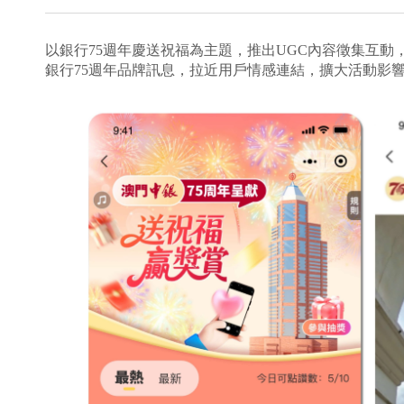
以銀行75週年慶送祝福為主題，推出UGC內容徵集互
銀行75週年品牌訊息，拉近用戶情感連結，擴大活動影