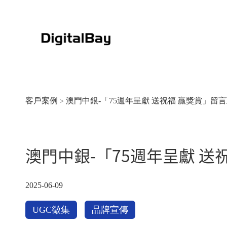
客戶案例
澳門中銀-「75週年呈獻 送祝福 贏獎賞」留
>
澳門中銀-「75週年呈獻 送
大豐銀行-片區戶外生活節20
2025-06-09
2025-06-09
UGC徵集
品牌宣傳