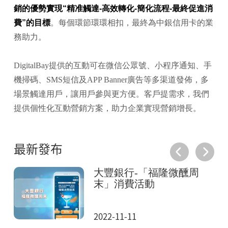
銷的優勢實現“精准觸達-高效轉化-簡化流程-最終促進消
費”的目標
。每個環節環環相扣，最終為中銀信用卡的業
務助力。
DigitalBay提供的互動可在微信公眾號、小程序通知、手
機掃碼、SMS短信及APP Banner廣告等多渠道發佈，多
場景觸達用戶，讓用戶參與更方便。客戶提需求，我們
提供個性化互動營銷方案，助力企業實現營銷增長。
最新發布
憶
大豐銀行-「福隆微醺周
末」消費活動
2022-11-11